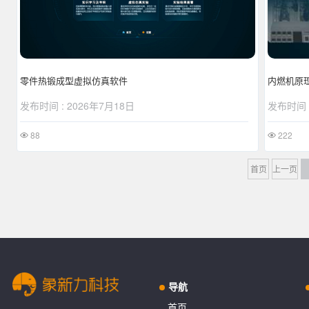
内燃机原
零件热锻成型虚拟仿真软件
发布时间 :
发布时间 : 2026年7月18日
222
88
首页
上一页
导航
首页