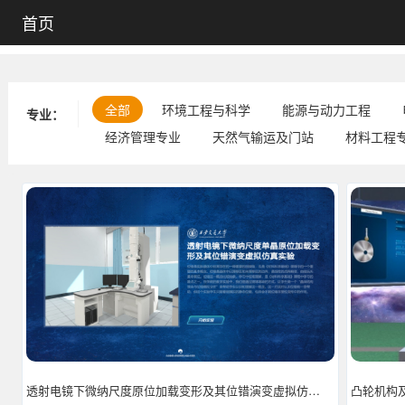
首页
全部
环境工程与科学
能源与动力工程
专业：
经济管理专业
天然气输运及门站
材料工程
凸轮机构
透射电镜下微纳尺度原位加载变形及其位错演变虚拟仿真软件